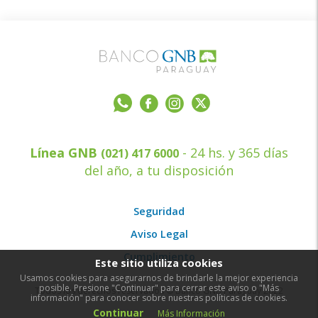
Línea GNB
- 24 hs. y 365 días
(021) 417 6000
del año, a tu disposición
Seguridad
Aviso Legal
Cumplimiento
Este sitio utiliza cookies
Usamos cookies para asegurarnos de brindarle la mejor experiencia
posible. Presione "Continuar" para cerrar este aviso o "Más
Todos los derechos reservados © Banco GNB Paraguay 2022
información" para conocer sobre nuestras políticas de cookies.
Continuar
Más Información