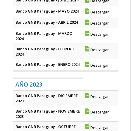
Descargar
Banco GNB Paraguay - MAYO 2024
Descargar
Banco GNB Paraguay - ABRIL 2024
Descargar
Banco GNB Paraguay - MARZO
Descargar
2024
Banco GNB Paraguay - FEBRERO
Descargar
2024
Banco GNB Paraguay - ENERO 2024
Descargar
AÑO 2023
Banco GNB Paraguay - DICIEMBRE
Descargar
2023
Banco GNB Paraguay - NOVIEMBRE
Descargar
2023
Banco GNB Paraguay - OCTUBRE
Descargar