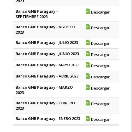
2023
Banco GNB Paraguay -
Descargar
SEPTIEMBRE 2023
Banco GNB Paraguay - AGOSTO
Descargar
2023
Banco GNB Paraguay - JULIO 2023
Descargar
Banco GNB Paraguay - JUNIO 2023
Descargar
Banco GNB Paraguay - MAYO 2023
Descargar
Banco GNB Paraguay - ABRIL 2023
Descargar
Banco GNB Paraguay - MARZO
Descargar
2023
Banco GNB Paraguay - FEBRERO
Descargar
2023
Banco GNB Paraguay - ENERO 2023
Descargar