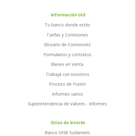
Información útil
Tu banco donde estés
Tarifas y Comisiones
Glosario de Comisiones
Formularios y contratos
Bienes en Venta
Trabajá con nosotros
Proceso de Fusión
Informes varios
Superintendencia de Valores - Informes
Sitios de interés
Banco GNB Sudameris