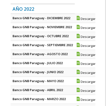
AÑO 2022
Banco GNB Paraguay - DICIEMBRE 2022
Descargar
Banco GNB Paraguay - NOVIEMBRE 2022
Descargar
Banco GNB Paraguay - OCTUBRE 2022
Descargar
Banco GNB Paraguay - SEPTIEMBRE 2022
Descargar
Banco GNB Paraguay - AGOSTO 2022
Descargar
Banco GNB Paraguay - JULIO 2022
Descargar
Banco GNB Paraguay - JUNIO 2022
Descargar
Banco GNB Paraguay - MAYO 2022
Descargar
Banco GNB Paraguay - ABRIL 2022
Descargar
Banco GNB Paraguay - MARZO 2022
Descargar