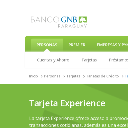
PERSONAS
PREMIER
EMPRESAS Y PY
Cuentas y Ahorro
Tarjetas
Préstamo
Inicio
Personas
Tarjetas
Tarjetas de Crédito
T
Tarjeta Experience
La tarjeta Experience ofrece acceso a promoci
transacciones cotidianas, además es una excel