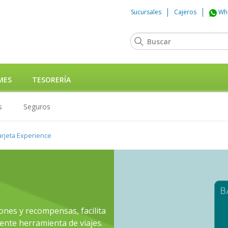
Sucursales
Cajeros
Wh
MES
TESORERÍA
s
Seguros
arjeta Experience
ones y recompensas, facilita
ente herramienta de viajes.