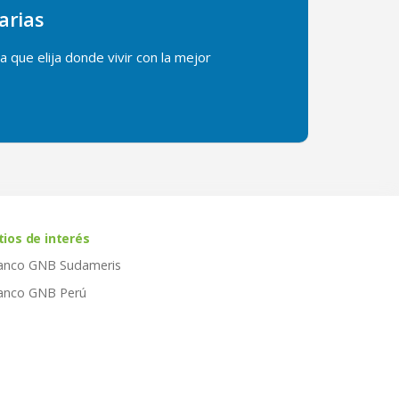
arias
 que elija donde vivir con la mejor
tios de interés
anco GNB Sudameris
anco GNB Perú