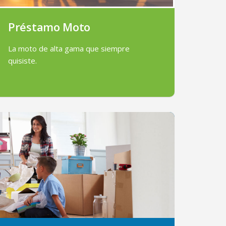
Préstamo Moto
La moto de alta gama que siempre
quisiste.