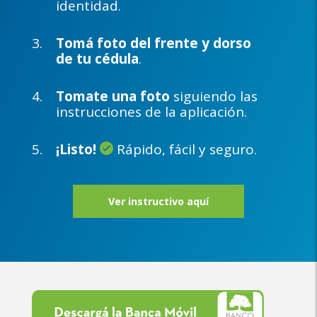
identidad.
Tomá foto del frente y dorso
de tu cédula
.
Tomate una foto
siguiendo las
instrucciones de la aplicación.
¡Listo!
Rápido, fácil y seguro.
Ver instructivo aquí